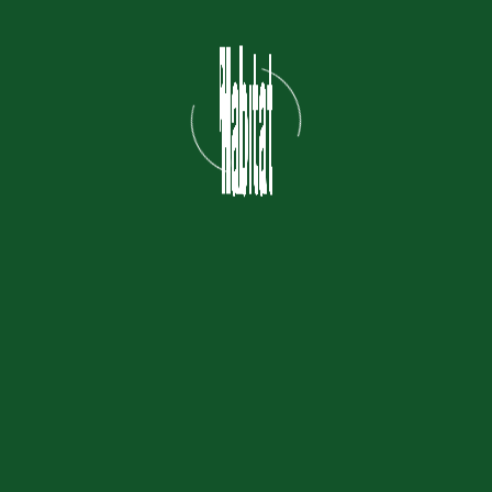
Akses dan Transportasi ke
Habitat Park SCBD
Lokasi Habitat Park sangat strategis, berada di SCBD Park
Lot 6 Jakarta Selatan. Jaraknya hanya 700 meter dari
Stasiun MRT Istora Mandiri. Pengunjung juga bisa
menggunakan Transjakarta dan turun di Halte Polda Metro.
Bagi yang menggunakan kendaraan pribadi, tersedia area
parkir yang memadai. Akses mudah ini membuat taman
mudah dijangkau dari berbagai arah.
Suasana dan Review
Pengunjung
Habitat Park SCBD mendapat banyak ulasan positif dari
pengunjung. Banyak yang menyukai suasana sejuk dan